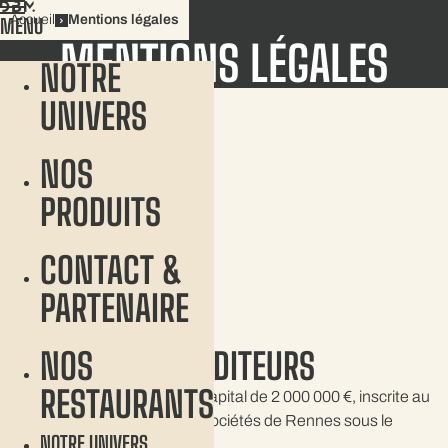
Aller
Accueil
Mentions légales
MENU
au
MENTIONS LÉGALES
contenu
NOTRE
CONTACT
UNIVERS
NOS
PRODUITS
CONTACT &
PARTENAIRE
INFORMATIONS ÉDITEURS
NOS
RESTAURANTS
SAS CAFÉ DE FRANCE au capital de 2 000 000 €, inscrite au
registre du commerce et des sociétés de Rennes sous le
NOTRE UNIVERS
numéro 702 045 519