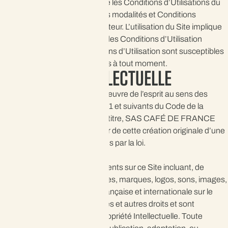
Le présent document constitue les Conditions d’Utilisations du
Site. Il a pour objet de définir les modalités et Conditions
d’Utilisation du Site par l’Utilisateur. L’utilisation du Site implique
l’acceptation pleine et entière des Conditions d’Utilisation
décrites ci-après. Ces Conditions d’Utilisation sont susceptibles
d’être modifiées ou complétées à tout moment.
PROPRIÉTÉ INTELLECTUELLE
Le présent Site constitue une œuvre de l’esprit au sens des
dispositions des articles L. 111-1 et suivants du Code de la
Propriété Intellectuelle et, à ce titre, SAS CAFÉ DE FRANCE
bénéficie en sa qualité d’auteur de cette création originale d’une
protection et des droits réservés par la loi.
L’ensemble des contenus présents sur ce Site incluant, de
manière non limitative, les textes, marques, logos, sons, images,
etc
. relèvent de la législation française et internationale sur le
droit d’auteur, droit des marques et autres droits et sont
protégées par le Code de la Propriété Intellectuelle. Toute