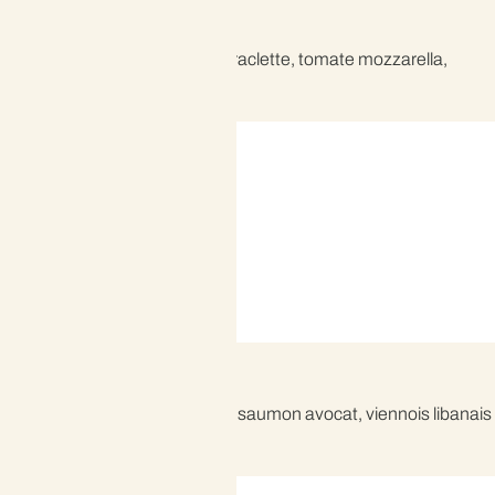
LES CIABATTAS
Recettes disponibles: jambon raclette, tomate mozzarella,
poulet cheddar spicy.
LES VIENNOIS
Recettes disponibles: viennois saumon avocat, viennois libanais
et viennois poulet caesar.