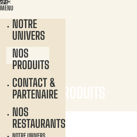
Aller
MENU
au
contenu
NOTRE
CONTACT
UNIVERS
NOS
PRODUITS
CONTACT &
Accueil
Nos produits
NOS PRODUITS
PARTENAIRE
LE SALÉ
NOS
RESTAURANTS
NOTRE UNIVERS