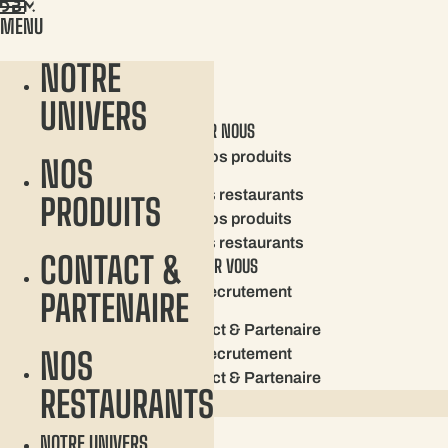
Aller
MENU
au
contenu
NOTRE
CONTACT
UNIVERS
SUR NOUS
Nos produits
NOS
Nos restaurants
PRODUITS
Nos produits
Nos restaurants
CONTACT &
POUR VOUS
Recrutement
PARTENAIRE
Contact & Partenaire
Recrutement
NOS
Contact & Partenaire
RESTAURANTS
NOUS CONTACTER
NOTRE UNIVERS