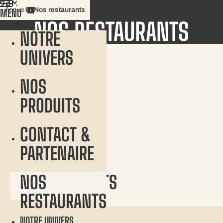
Aller
Accueil
Nos restaurants
MENU
au
NOS RESTAURANTS
contenu
NOTRE
CONTACT
UNIVERS
NOS
PRODUITS
CONTACT &
PARTENAIRE
NOS RESTAURANTS
NOS
RESTAURANTS
RENNES
FOURNIL RENNES ALMA
NOTRE UNIVERS