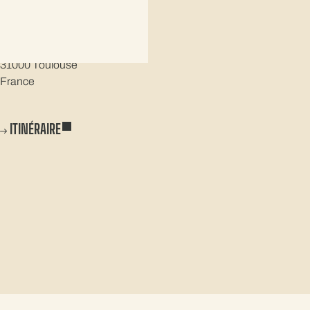
TOULOUSE ROUTE D’ESPAGNE
282 Route d’Espagne
31000 Toulouse
France
EN SAVOIR PLUS
Téléphone
ITINÉRAIRE
05 61 76 46 40
Horaires d’ouverture:
Lundi 06:30 - 18:30
Mardi 06:30 - 18:30
Mercredi 06:30 - 18:30
Jeudi 06:30 - 18:30
Vendredi 06:30 - 18:30
Samedi 06:30 - 18:30
Dimanche Fermé